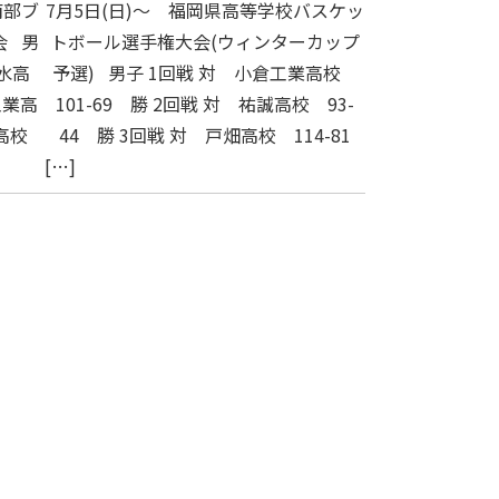
南部ブ
7月5日(日)～ 福岡県高等学校バスケッ
会 男
トボール選手権大会(ウィンターカップ
水高
予選) 男子 1回戦 対 小倉工業高校
工業高
101-69 勝 2回戦 対 祐誠高校 93-
高校
44 勝 3回戦 対 戸畑高校 114-81
[…]